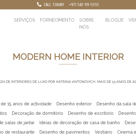
CALL TODAY!
+971 542-99-5555
SERVIÇOS
FORNECIMENTO
SOBRE
BLOGUE
VI
NÓS
MODERN HOME INTERIOR
GN DE INTERIORES DE LUXO POR KATRINA ANTONOVICH. MAIS DE 15 ANOS DE A
 de 15 anos de actividade
Desenho exterior
Desenho da sala d
ntos
Decoração de dormitório
Desenho de escritório
Desenho
e salas de jantar
Ideias de decoração de casa de banho
Desen
o de restaurante
Desenho de pavimentos
Vestiário
Cinema 