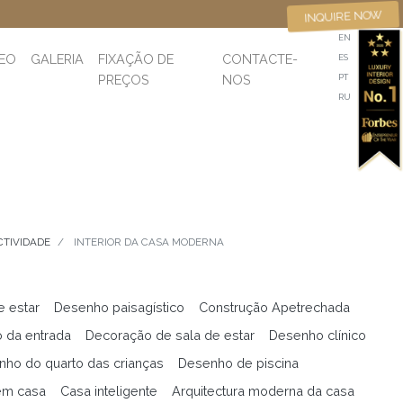
INQUIRE NOW
EN
DEO
GALERIA
FIXAÇÃO DE
CONTACTE-
ES
PREÇOS
NOS
PT
RU
CTIVIDADE
INTERIOR DA CASA MODERNA
e estar
Desenho paisagístico
Construção Apetrechada
 da entrada
Decoração de sala de estar
Desenho clínico
ho do quarto das crianças
Desenho de piscina
em casa
Casa inteligente
Arquitectura moderna da casa