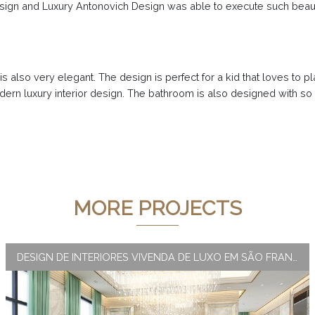
esign and Luxury Antonovich Design was able to execute such beauti
 also very elegant. The design is perfect for a kid that loves to play
odern luxury interior design. The bathroom is also designed with s
MORE PROJECTS
DESIGN DE INTERIORES VIVENDA DE LUXO EM SÃO FRANCISCO