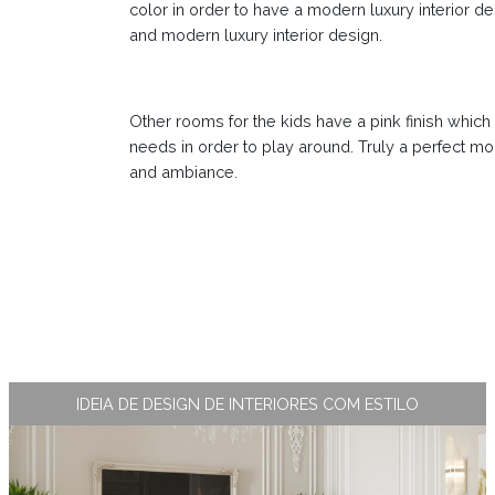
color in order to have a modern luxury interior d
and modern luxury interior design.
Other rooms for the kids have a pink finish which is
needs in order to play around. Truly a perfect m
and ambiance.
IDEIA DE DESIGN DE INTERIORES COM ESTILO