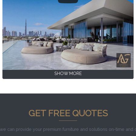
SHOW MORE
GET FREE QUOTES
e can provide your premium furniture and solutions on-time and