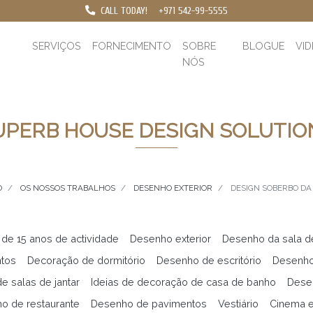
CALL TODAY!
+971 542-99-5555
SERVIÇOS
FORNECIMENTO
SOBRE
BLOGUE
VI
NÓS
UPERB HOUSE DESIGN SOLUTIO
O
OS NOSSOS TRABALHOS
DESENHO EXTERIOR
DESIGN SOBERBO DA
 de 15 anos de actividade
Desenho exterior
Desenho da sala d
ntos
Decoração de dormitório
Desenho de escritório
Desenho
e salas de jantar
Ideias de decoração de casa de banho
Desen
o de restaurante
Desenho de pavimentos
Vestiário
Cinema 