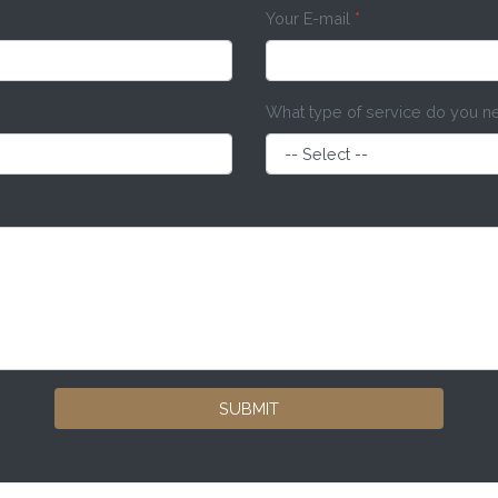
Your E-mail
*
What type of service do you 
SUBMIT