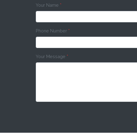
Your Name
*
Phone Number
*
Your Message
*