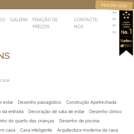
INQUIRE NOW
EN
DEO
GALERIA
FIXAÇÃO DE
CONTACTE-
ES
PREÇOS
NOS
PT
RU
NS
 CASA
e estar
Desenho paisagístico
Construção Apetrechada
 da entrada
Decoração de sala de estar
Desenho clínico
ho do quarto das crianças
Desenho de piscina
em casa
Casa inteligente
Arquitectura moderna da casa