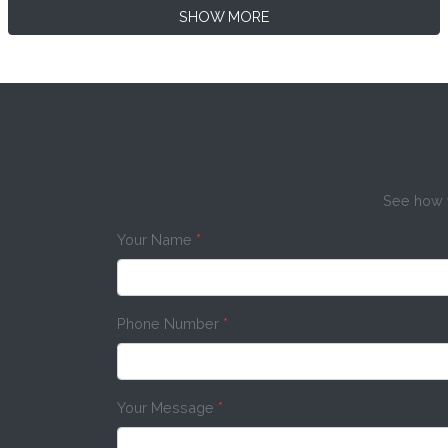
SHOW MORE
See how w
Your Name
*
Phone Number
*
Your Message
*