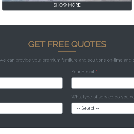
SHOW MORE
GET FREE QUOTES
e can provide your premium furniture and solutions on-time and
Your E-mail
*
What type of service do you 