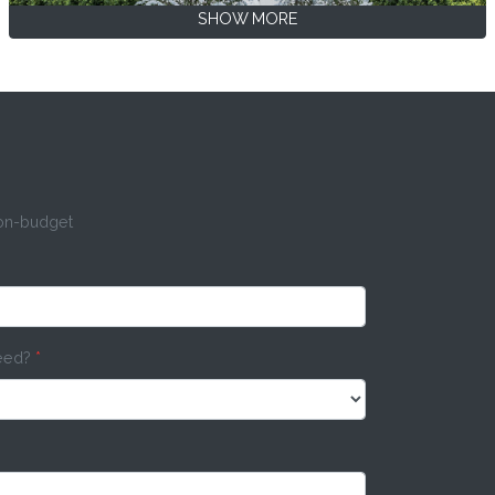
SHOW MORE
 on-budget
need?
*