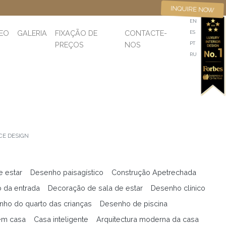
INQUIRE NOW
EN
DEO
GALERIA
FIXAÇÃO DE
CONTACTE-
ES
PREÇOS
NOS
PT
RU
CE DESIGN
e estar
Desenho paisagístico
Construção Apetrechada
 da entrada
Decoração de sala de estar
Desenho clínico
ho do quarto das crianças
Desenho de piscina
em casa
Casa inteligente
Arquitectura moderna da casa