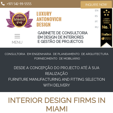
+971 542-99-5555
INQUIRE NOW
EN
ES
PT
RU
GABINETE DE CONSULTORIA
EM DESIGN DE INTERIORES
E GESTÃO DE PROJECTOS
MENU
CONSULTORIA
EM ENGENHARIA
DE PLANEAMENTO
DE ARQUITECTURA
FORNECIMENTO
DE MOBILIÁRIO
DESDE A CONCEPÇÃO DO PROJECTO ATÉ À SUA
REALIZAÇÃO
FURNITURE MANUFACTURING AND FITTING SELECTION
WITH DELIVERY
INTERIOR DESIGN FIRMS IN
MIAMI