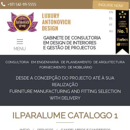
+971 542-99-5555
INQUIRE NOW
EN
ES
PT
RU
GABINETE DE CONSULTORIA
EM DESIGN DE INTERIORES
E GESTÃO DE PROJECTOS
MENU
CONSULTORIA
EM ENGENHARIA
DE PLANEAMENTO
DE ARQUITECTURA
FORNECIMENTO
DE MOBILIÁRIO
DESDE A CONCEPÇÃO DO PROJECTO ATÉ À SUA
REALIZAÇÃO
FURNITURE MANUFACTURING AND FITTING SELECTION
WITH DELIVERY
ILPARALUME CATALOGO 1