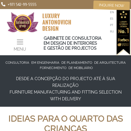
+971 542-99-5555
INQUIRE NOW
EN
ES
PT
RU
GABINETE DE CONSULTORIA
EM DESIGN DE INTERIORES
E GESTÃO DE PROJECTOS
MENU
CONSULTORIA
EM ENGENHARIA
DE PLANEAMENTO
DE ARQUITECTURA
FORNECIMENTO
DE MOBILIÁRIO
DESDE A CONCEPÇÃO DO PROJECTO ATÉ À SUA
REALIZAÇÃO
FURNITURE MANUFACTURING AND FITTING SELECTION
WITH DELIVERY
IDEIAS PARA O QUARTO DAS
CRIANÇAS