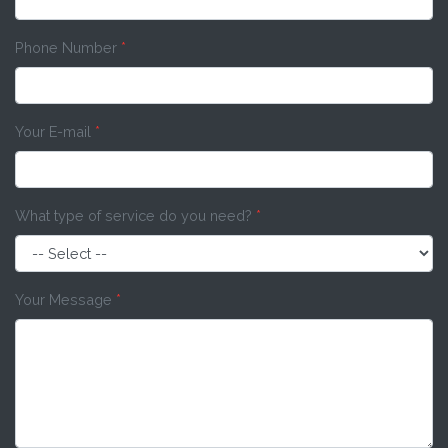
Phone Number
*
Your E-mail
*
What type of service do you need?
*
Your Message
*