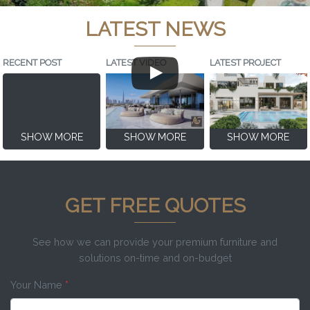
LATEST NEWS
RECENT POST
LATEST VIDEO
LATEST PROJECT
SHOW MORE
SHOW MORE
SHOW MORE
GET FREE QUOTES
See how we can provide your premium furniture and
solutions on-time and on-budget
Your Name
*