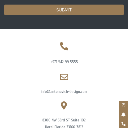
SUBMIT
+971 542 99 5555
info@antonovich-design.com
8300 NW 53rd ST Suite 102
Doral Florida 33166-7812