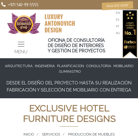
+971 542-99-5555
INQUIRE NOW
EN
ES
PT
RU
OFICINA DE CONSULTORÍA
DE DISEÑO DE INTERIORES
Y GESTIÓN DE PROYECTOS
MENU
ARQUITECTURA
INGENIERÍA
PLANIFICACIÓN
CONSULTORÍA
MOBILIARIO
SUMINISTRO
DESDE EL DISEÑO DEL PROYECTO HASTA SU REALIZACIÓN
FABRICACIÓN Y SELECCIÓN DE MOBILIARIO CON ENTREGA
EXCLUSIVE HOTEL
FURNITURE DESIGNS
INICIO
SERVICIOS
PRODUCCIÓN DE MUEBLES