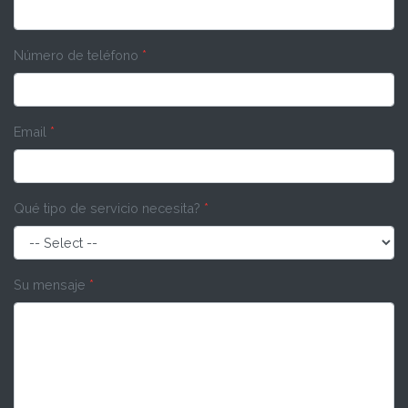
Número de teléfono
*
Email
*
Qué tipo de servicio necesita?
*
Su mensaje
*