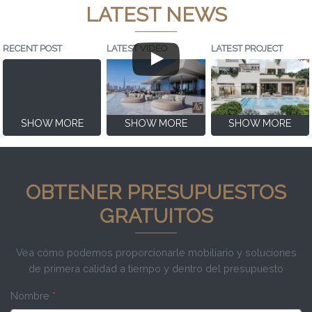
LATEST NEWS
RECENT POST
LATEST VIDEO
LATEST PROJECT
SHOW MORE
SHOW MORE
SHOW MORE
OBTENER PRESUPUESTOS
GRATUITOS
Vea cómo podemos proporcionarle mobiliario y soluciones
de primera calidad a tiempo y dentro del presupuesto
Nombre
*