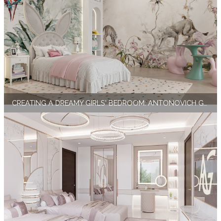
CREATING A DREAMY GIRLS' BEDROOM: ANTONOVICH GROUP'S EXPERTISE IN TWO-BED SETUP