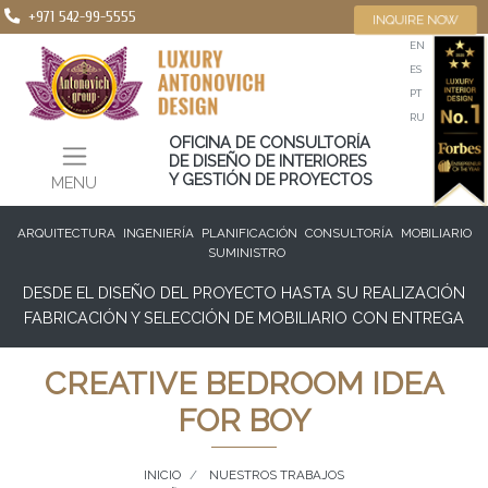
+971 542-99-5555
INQUIRE NOW
EN
ES
PT
RU
OFICINA DE CONSULTORÍA
DE DISEÑO DE INTERIORES
Y GESTIÓN DE PROYECTOS
MENU
ARQUITECTURA
INGENIERÍA
PLANIFICACIÓN
CONSULTORÍA
MOBILIARIO
SUMINISTRO
DESDE EL DISEÑO DEL PROYECTO HASTA SU REALIZACIÓN
FABRICACIÓN Y SELECCIÓN DE MOBILIARIO CON ENTREGA
CREATIVE BEDROOM IDEA
FOR BOY
INICIO
NUESTROS TRABAJOS