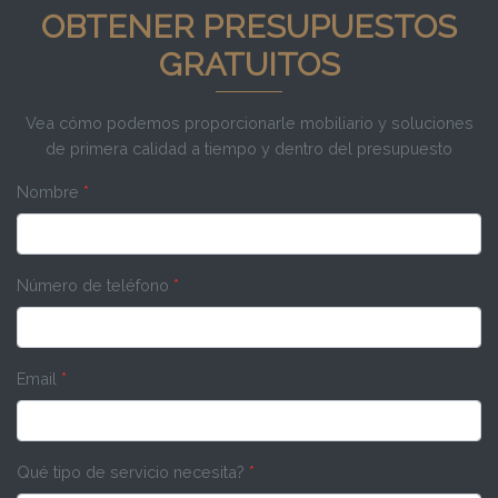
OBTENER PRESUPUESTOS
GRATUITOS
Vea cómo podemos proporcionarle mobiliario y soluciones
de primera calidad a tiempo y dentro del presupuesto
Nombre
*
Número de teléfono
*
Email
*
Qué tipo de servicio necesita?
*