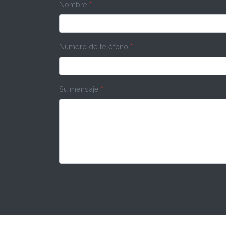
Nombre
*
Número de teléfono
*
Su mensaje
*