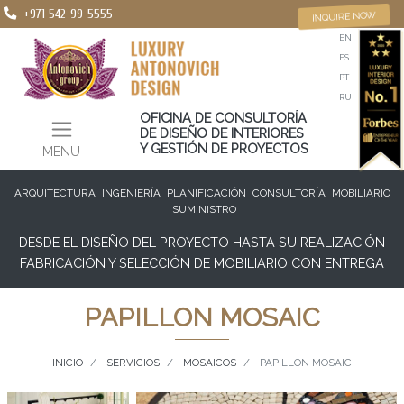
+971 542-99-5555
INQUIRE NOW
EN
ES
PT
RU
OFICINA DE CONSULTORÍA
DE DISEÑO DE INTERIORES
Y GESTIÓN DE PROYECTOS
MENU
ARQUITECTURA
INGENIERÍA
PLANIFICACIÓN
CONSULTORÍA
MOBILIARIO
SUMINISTRO
DESDE EL DISEÑO DEL PROYECTO HASTA SU REALIZACIÓN
FABRICACIÓN Y SELECCIÓN DE MOBILIARIO CON ENTREGA
PAPILLON MOSAIC
INICIO
SERVICIOS
MOSAICOS
PAPILLON MOSAIC