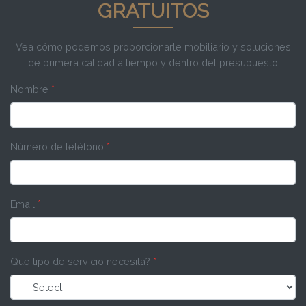
GRATUITOS
Vea cómo podemos proporcionarle mobiliario y soluciones
de primera calidad a tiempo y dentro del presupuesto
Nombre
*
Número de teléfono
*
Email
*
Qué tipo de servicio necesita?
*