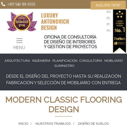
+971 542-99-5555
INQUIRE NOW
EN
ES
PT
RU
OFICINA DE CONSULTORÍA
DE DISEÑO DE INTERIORES
Y GESTIÓN DE PROYECTOS
MENU
ARQUITECTURA
INGENIERÍA
PLANIFICACIÓN
CONSULTORÍA
MOBILIARIO
SUMINISTRO
DESDE EL DISEÑO DEL PROYECTO HASTA SU REALIZACIÓN
FABRICACIÓN Y SELECCIÓN DE MOBILIARIO CON ENTREGA
MODERN CLASSIC FLOORING
DESIGN
INICIO
NUESTROS TRABAJOS
DISEÑO DE SUELOS