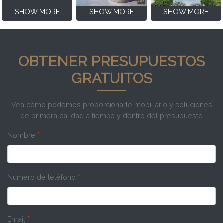
SHOW MORE
SHOW MORE
SHOW MORE
OBTENER PRESUPUESTOS
GRATUITOS
Vea cómo podemos proporcionarle mobiliario y soluciones
de primera calidad a tiempo y dentro del presupuesto
Nombre
*
Número de teléfono
*
Email
*