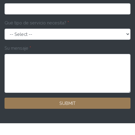
Qué tipo de servicio necesita?
*
Su mensaje
*
SUBMIT