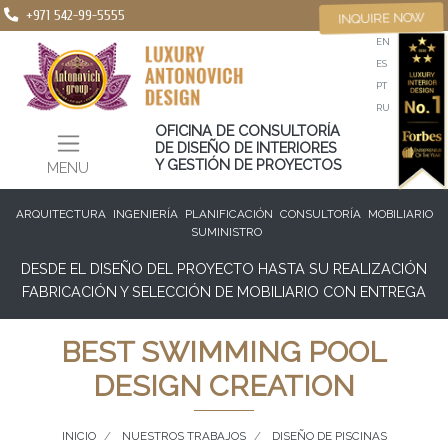
+971 542-99-5555
INQUIRE NOW
EN
ES
PT
RU
OFICINA DE CONSULTORÍA
DE DISEÑO DE INTERIORES
Y GESTIÓN DE PROYECTOS
MENU
ARQUITECTURA
INGENIERÍA
PLANIFICACIÓN
CONSULTORÍA
MOBILIARIO
SUMINISTRO
DESDE EL DISEÑO DEL PROYECTO HASTA SU REALIZACIÓN
FABRICACIÓN Y SELECCIÓN DE MOBILIARIO CON ENTREGA
BEST SWIMMING POOL
DESIGN CREATION
INICIO
NUESTROS TRABAJOS
DISEÑO DE PISCINAS