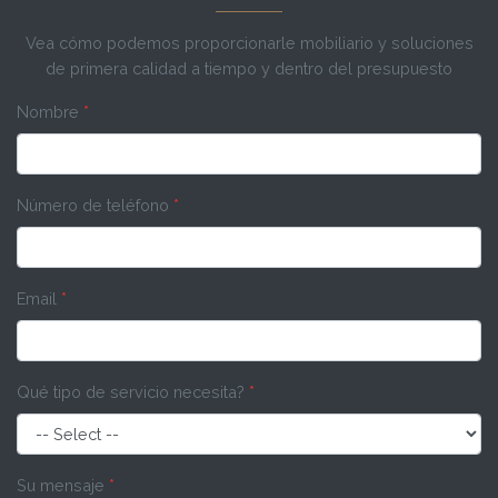
Vea cómo podemos proporcionarle mobiliario y soluciones
de primera calidad a tiempo y dentro del presupuesto
Nombre
*
Número de teléfono
*
Email
*
Qué tipo de servicio necesita?
*
Su mensaje
*