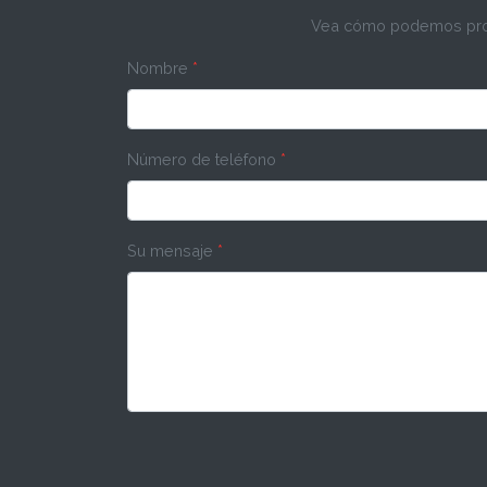
Vea cómo podemos propo
Nombre
*
Número de teléfono
*
Su mensaje
*