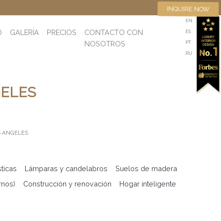
INQUIRE NOW
EN
O
GALERÍA
PRECIOS
CONTACTO CON
ES
NOSOTROS
PT
RU
GELES
S ANGELES
sticas
Lámparas y candelabros
Suelos de madera
rnos)
Construcción y renovación
Hogar inteligente