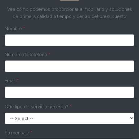
Vea cómo podemos proporcionarle mobiliario y soluciones
de primera calidad a tiempo y dentro del presupuesto
Nombre
*
Número de teléfono
*
Email
*
Qué tipo de servicio necesita?
*
Su mensaje
*