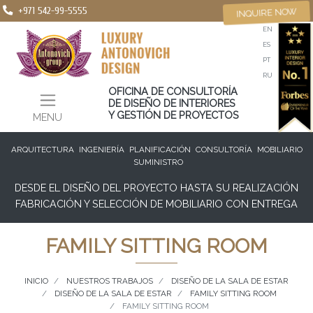
+971 542-99-5555
INQUIRE NOW
EN
ES
PT
RU
OFICINA DE CONSULTORÍA
DE DISEÑO DE INTERIORES
Y GESTIÓN DE PROYECTOS
MENU
ARQUITECTURA
INGENIERÍA
PLANIFICACIÓN
CONSULTORÍA
MOBILIARIO
SUMINISTRO
DESDE EL DISEÑO DEL PROYECTO HASTA SU REALIZACIÓN
FABRICACIÓN Y SELECCIÓN DE MOBILIARIO CON ENTREGA
FAMILY SITTING ROOM
INICIO
NUESTROS TRABAJOS
DISEÑO DE LA SALA DE ESTAR
DISEÑO DE LA SALA DE ESTAR
FAMILY SITTING ROOM
FAMILY SITTING ROOM