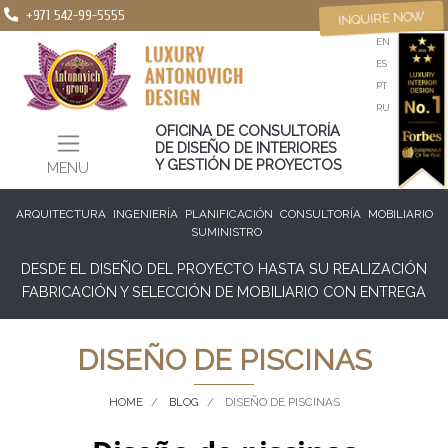
+971 542-99-5555
INQUIRE NOW
EN
ES
PT
RU
OFICINA DE CONSULTORÍA
DE DISEÑO DE INTERIORES
Y GESTIÓN DE PROYECTOS
MENU
ARQUITECTURA
INGENIERÍA
PLANIFICACIÓN
CONSULTORÍA
MOBILIARIO
SUMINISTRO
DESDE EL DISEÑO DEL PROYECTO HASTA SU REALIZACIÓN
FABRICACIÓN Y SELECCIÓN DE MOBILIARIO CON ENTREGA
DISEÑO DE PISCINAS
HOME
BLOG
DISEÑO DE PISCINAS