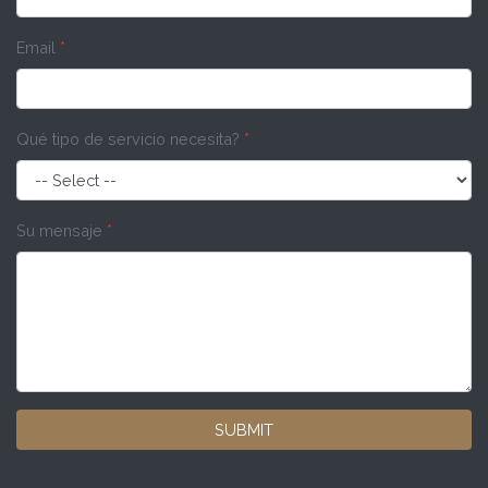
Email
*
Qué tipo de servicio necesita?
*
Su mensaje
*
SUBMIT