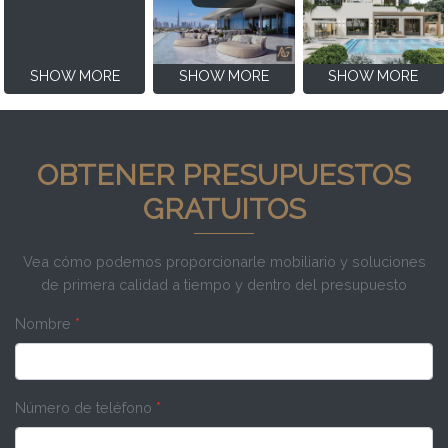
SHOW MORE
SHOW MORE
SHOW MORE
OBTENER PRESUPUESTOS
GRATUITOS
Vea cómo podemos proporcionarle mobiliario y soluciones
de primera calidad a tiempo y dentro del presupuesto
Nombre
*
Número de teléfono
*