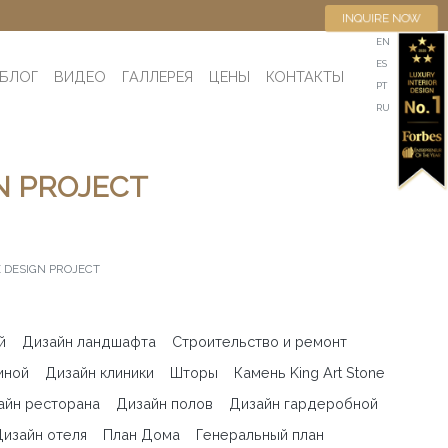
INQUIRE NOW
EN
ES
БЛОГ
ВИДЕО
ГАЛЛЕРЕЯ
ЦЕНЫ
КОНТАКТЫ
PT
RU
N PROJECT
 DESIGN PROJECT
й
Дизайн ландшафта
Строительство и ремонт
иной
Дизайн клиники
Шторы
Камень King Art Stone
айн ресторана
Дизайн полов
Дизайн гардеробной
изайн отеля
План Дома
Генеральный план