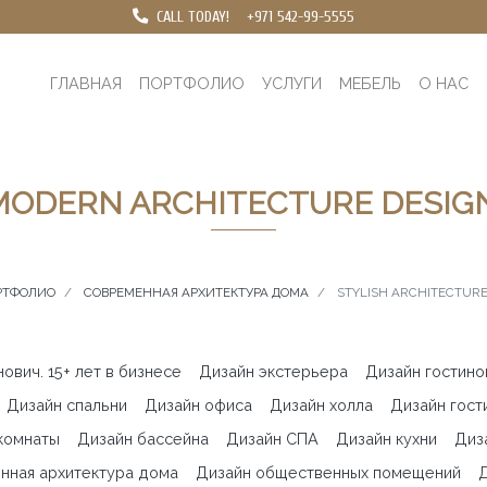
CALL TODAY!
+971 542-99-5555
ГЛАВНАЯ
ПОРТФОЛИО
УСЛУГИ
МЕБЕЛЬ
О НАС
ODERN ARCHITECTURE DESIG
РТФОЛИО
СОВРЕМЕННАЯ АРХИТЕКТУРА ДОМА
STYLISH ARCHITECTURE
вич. 15+ лет в бизнесе
Дизайн экстерьера
Дизайн гостино
Дизайн спальни
Дизайн офиса
Дизайн холла
Дизайн гост
комнаты
Дизайн бассейна
Дизайн СПА
Дизайн кухни
Диз
нная архитектура дома
Дизайн общественных помещений
Д