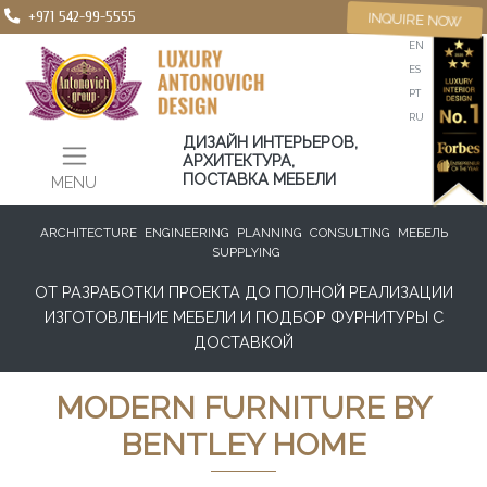
+971 542-99-5555
INQUIRE NOW
EN
ES
PT
RU
ДИЗАЙН ИНТЕРЬЕРОВ,
АРХИТЕКТУРА,
ПОСТАВКА МЕБЕЛИ
MENU
ARCHITECTURE
ENGINEERING
PLANNING
CONSULTING
МЕБЕЛЬ
SUPPLYING
ОТ РАЗРАБОТКИ ПРОЕКТА ДО ПОЛНОЙ РЕАЛИЗАЦИИ
ИЗГОТОВЛЕНИЕ МЕБЕЛИ И ПОДБОР ФУРНИТУРЫ С
ДОСТАВКОЙ
MODERN FURNITURE BY
BENTLEY HOME