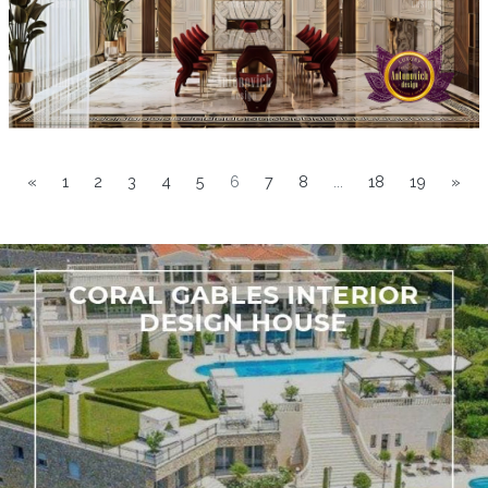
«
1
2
3
4
5
6
7
8
...
18
19
»