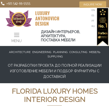
+971 542-99-5555
INQUIRE NOW
EN
ES
PT
RU
ДИЗАЙН ИНТЕРЬЕРОВ,
АРХИТЕКТУРА,
ПОСТАВКА МЕБЕЛИ
MENU
ARCHITECTURE
ENGINEERING
PLANNING
CONSULTING
МЕБЕЛЬ
SUPPLYING
ОТ РАЗРАБОТКИ ПРОЕКТА ДО ПОЛНОЙ РЕАЛИЗАЦИИ
ИЗГОТОВЛЕНИЕ МЕБЕЛИ И ПОДБОР ФУРНИТУРЫ С
ДОСТАВКОЙ
FLORIDA LUXURY HOMES
INTERIOR DESIGN