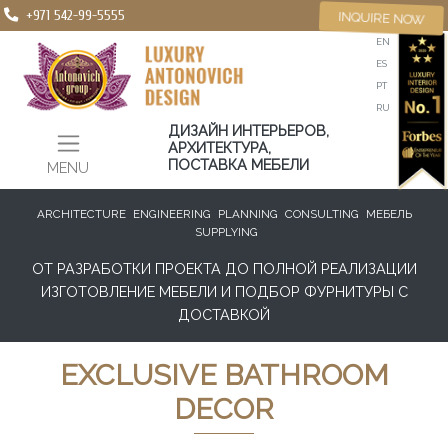
+971 542-99-5555
INQUIRE NOW
EN
ES
PT
RU
ДИЗАЙН ИНТЕРЬЕРОВ,
АРХИТЕКТУРА,
ПОСТАВКА МЕБЕЛИ
MENU
ARCHITECTURE
ENGINEERING
PLANNING
CONSULTING
МЕБЕЛЬ
SUPPLYING
ОТ РАЗРАБОТКИ ПРОЕКТА ДО ПОЛНОЙ РЕАЛИЗАЦИИ
ИЗГОТОВЛЕНИЕ МЕБЕЛИ И ПОДБОР ФУРНИТУРЫ С
ДОСТАВКОЙ
EXCLUSIVE BATHROOM
DECOR