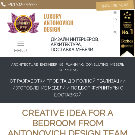
+971 542-99-5555
INQUIRE NOW
EN
ES
PT
RU
ДИЗАЙН ИНТЕРЬЕРОВ,
АРХИТЕКТУРА,
ПОСТАВКА МЕБЕЛИ
MENU
ARCHITECTURE
ENGINEERING
PLANNING
CONSULTING
МЕБЕЛЬ
SUPPLYING
ОТ РАЗРАБОТКИ ПРОЕКТА ДО ПОЛНОЙ РЕАЛИЗАЦИИ
ИЗГОТОВЛЕНИЕ МЕБЕЛИ И ПОДБОР ФУРНИТУРЫ С
ДОСТАВКОЙ
CREATIVE IDEA FOR A
BEDROOM FROM
ANTONOVICH DESIGN TEAM