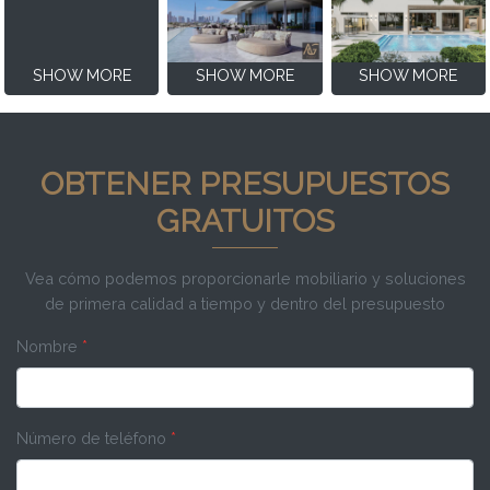
SHOW MORE
SHOW MORE
SHOW MORE
OBTENER PRESUPUESTOS
GRATUITOS
Vea cómo podemos proporcionarle mobiliario y soluciones
de primera calidad a tiempo y dentro del presupuesto
Nombre
*
Número de teléfono
*