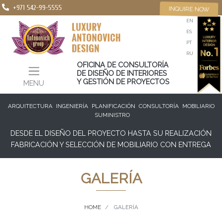
+971 542-99-5555
INQUIRE NOW
EN
ES
PT
RU
OFICINA DE CONSULTORÍA
DE DISEÑO DE INTERIORES
Y GESTIÓN DE PROYECTOS
MENU
ARQUITECTURA
INGENIERÍA
PLANIFICACIÓN
CONSULTORÍA
MOBILIARIO
SUMINISTRO
DESDE EL DISEÑO DEL PROYECTO HASTA SU REALIZACIÓN
FABRICACIÓN Y SELECCIÓN DE MOBILIARIO CON ENTREGA
GALERÍA
HOME
GALERÍA