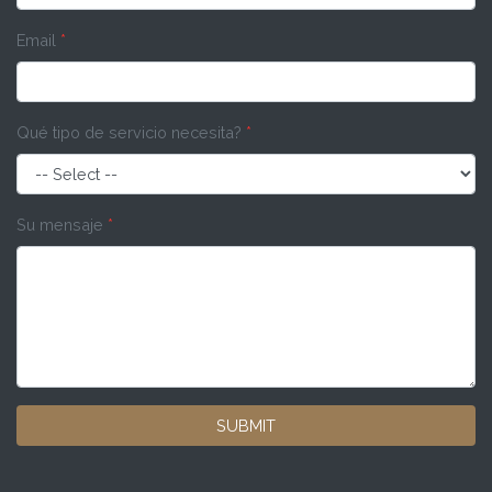
Email
*
Qué tipo de servicio necesita?
*
Su mensaje
*
SUBMIT