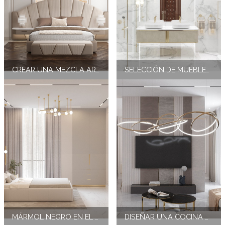
CREAR UNA MEZCLA ARMONIOSA DE MINIMALISMO Y ELEGANCIA EN EL INTERIOR DEL DORMITORIO
SELECCIÓN DE MUEBLES EN ESTADOS UNIDOS
MÁRMOL NEGRO EN EL DISEÑO DE INTERIORES DE BAÑOS
DISEÑAR UNA COCINA DE LUJO EN UN ESPACIO LIMITADO