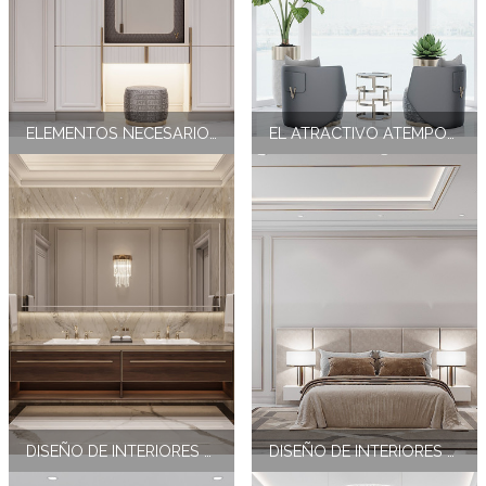
ELEMENTOS NECESARIOS EN EL INTERIOR DE UN CUARTO DE BAÑO IMPRESIONANTE
EL ATRACTIVO ATEMPORAL DE LOS TONOS TIERRA EN EL DISEÑO DE INTERIORES DE DORMITORIOS DE LUJO
DISEÑO DE INTERIORES DE BAÑOS SERENOS Y ACOGEDORES
DISEÑO DE INTERIORES DE DORMITORIOS DE LUJO ATEMPORALES