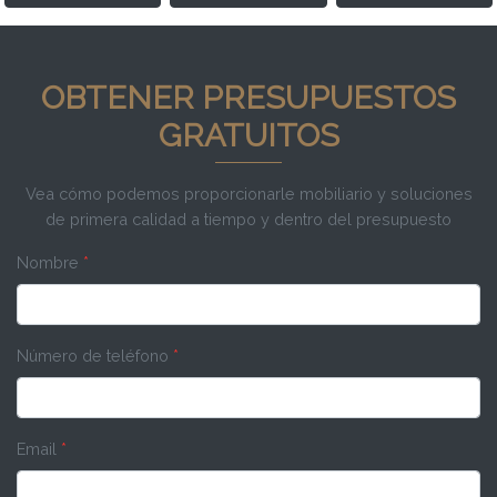
OBTENER PRESUPUESTOS
GRATUITOS
Vea cómo podemos proporcionarle mobiliario y soluciones
de primera calidad a tiempo y dentro del presupuesto
Nombre
*
Número de teléfono
*
Email
*