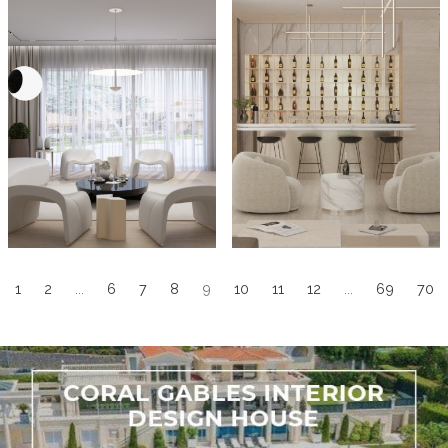
1
2
...
6
7
8
9
10
11
12
...
69
70