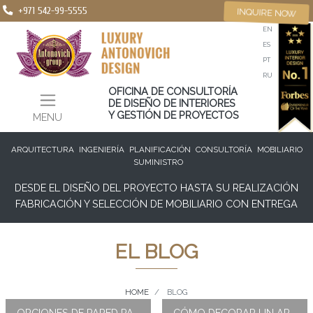
+971 542-99-5555
INQUIRE NOW
EN
ES
PT
RU
OFICINA DE CONSULTORÍA
DE DISEÑO DE INTERIORES
Y GESTIÓN DE PROYECTOS
MENU
ARQUITECTURA
INGENIERÍA
PLANIFICACIÓN
CONSULTORÍA
MOBILIARIO
SUMINISTRO
DESDE EL DISEÑO DEL PROYECTO HASTA SU REALIZACIÓN
FABRICACIÓN Y SELECCIÓN DE MOBILIARIO CON ENTREGA
EL BLOG
HOME
BLOG
OPCIONES DE PARED PARA EL DISEÑO INTERIOR DE BAÑOS DE LUJO
CÓMO DECORAR UN ARMARIO DE LUJO DE DISEÑO DE INTERIORES