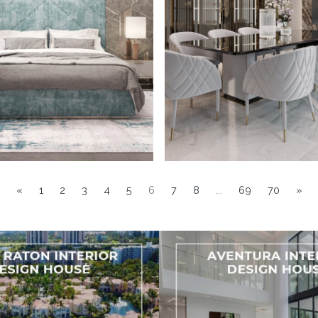
«
1
2
3
4
5
6
7
8
...
69
70
»