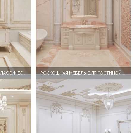
СПАЛЬНЯ TWIN BEDROOM КЛАССИЧЕСКИЕ СОВЕТЫ ПО ДЕКОРУ МЕБЕЛИ
РОСКОШНАЯ МЕБЕЛЬ ДЛЯ ГОСТИНОЙ В КЛАССИЧЕСКОМ СТИЛЕ ОТ THE ANTONOVICH GROUP